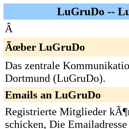
LuGruDo -- Lu
Â
Ãœber LuGruDo
Das zentrale Kommunikati
Dortmund (LuGruDo).
Emails an LuGruDo
Registrierte Mitglieder kÃ¶
schicken, Die Emailadresse